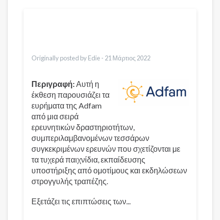
Μεταφράσεις
English
العربية
Bahasa Indonesia
Italiano
Originally posted by Edie -
21 Μάρτιος 2022
Περιγραφή:
Αυτή η
έκθεση παρουσιάζει τα
ευρήματα της Adfam
από μια σειρά
ερευνητικών δραστηριοτήτων,
συμπεριλαμβανομένων τεσσάρων
συγκεκριμένων ερευνών που σχετίζονται με
τα τυχερά παιχνίδια, εκπαίδευσης
υποστήριξης από ομοτίμους και εκδηλώσεων
στρογγυλής τραπέζης.
Εξετάζει τις επιπτώσεις των...