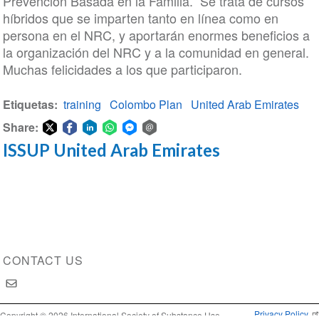
Prevención Basada en la Familia. Se trata de cursos
híbridos que se imparten tanto en línea como en
persona en el NRC, y aportarán enormes beneficios a
la organización del NRC y a la comunidad en general.
Muchas felicidades a los que participaron.
Etiquetas
training
Colombo Plan
United Arab Emirates
Share:
ISSUP United Arab Emirates
Share
Share
Share
Share
Share
Share
on
on
on
on
on
via
Twitter
Facebook
LinkedIn
WhatsApp
Facebook
email
Messenger
CONTACT US
Privacy Policy
Copyright © 2026 International Society of Substance Use