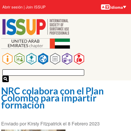
Idiomas
Pasar
User
Abrir sesión
Join ISSUP
Idioma
al
account
contenido
menu
principal
Main
navigation
NRC colabora con el Plan
Colombo para impartir
formación
Enviado por
Kirsty Fitzpatrick
el
8 Febrero 2023