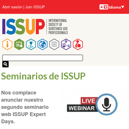
Idiomas
Pasar
User
Abrir sesión
Join ISSUP
Idioma
al
account
contenido
menu
principal
Main
navigation
Seminarios de ISSUP
Nos complace
anunciar nuestro
segundo seminario
web ISSUP Expert
Days.