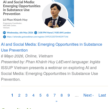
AI and Social Media: Emerging Opportunities in Substance
Use Prevention
6 Mayo 2026
, Online, Vietnam
Presented by:
Phan Khánh Huy Lê
Event language:
Inglés
ISSUP Vietnam presents a webinar on exploring AI and
Social Media: Emerging Opportunities in Substance Use
Prevention.
Paginación
Página
1
Página
2
Página
3
Página
4
Página
5
Página
6
Página
7
Página
8
Página
9
…
Siguiente
Next ›
Últim
Last
actual
»
página
págin