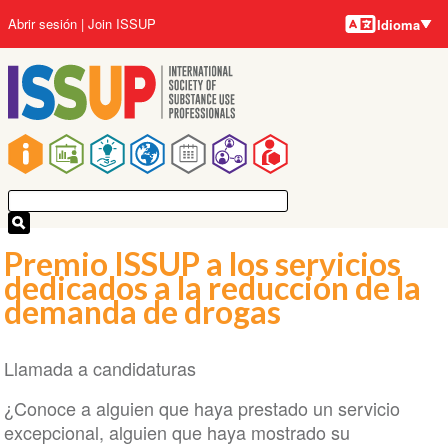
Idiomas
Pasar
User
Abrir sesión
Join ISSUP
Idioma
al
account
contenido
menu
principal
Main
navigation
Premio ISSUP a los servicios
dedicados a la reducción de la
demanda de drogas
Llamada a candidaturas
¿Conoce a alguien que haya prestado un servicio
excepcional, alguien que haya mostrado su