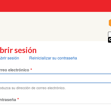
brir sesión
olapas
brir sesión
Reinicializar su contraseña
rincipales
reo electrónico
roduzca su dirección de correo electrónico.
ntraseña