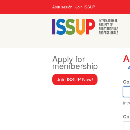
Pasar
User
Abrir sesión
Join ISSUP
al
account
contenido
menu
principal
Apply for
A
membership
S
A
p
Join ISSUP Now!
Cor
Int
Co