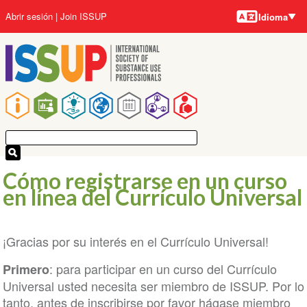
Idiomas
Pasar
User
Abrir sesión
Join ISSUP
Idioma
al
account
contenido
menu
principal
Main
navigation
Cómo registrarse en un curso
en línea del Currículo Universal
¡Gracias por su interés en el Currículo Universal!
: para participar en un curso del Currículo
Primero
Universal usted necesita ser miembro de ISSUP. Por lo
tanto, antes de inscribirse por favor hágase miembro