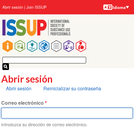
Idiomas
Pasar
User
Abrir sesión
Join ISSUP
Idioma
al
account
contenido
menu
principal
Main
navigation
Abrir sesión
Solapas
Abrir sesión
Reinicializar su contraseña
principales
Correo electrónico
Introduzca su dirección de correo electrónico.