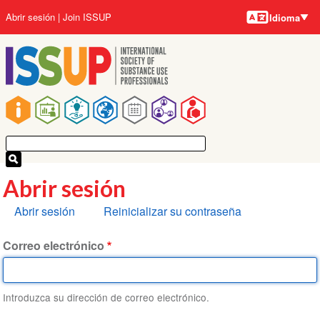
Idiomas
Pasar
User
Abrir sesión
Join ISSUP
Idioma
al
account
contenido
menu
principal
Main
navigation
Abrir sesión
Solapas
Abrir sesión
Reinicializar su contraseña
principales
Correo electrónico
Introduzca su dirección de correo electrónico.