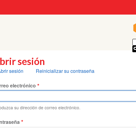
brir sesión
olapas
brir sesión
Reinicializar su contraseña
rincipales
reo electrónico
roduzca su dirección de correo electrónico.
ntraseña