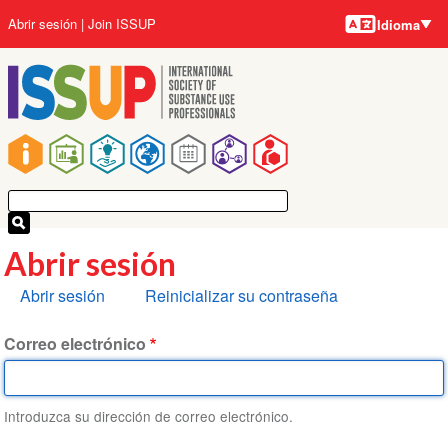
Idiomas
Pasar
User
Abrir sesión
Join ISSUP
Idioma
al
account
contenido
menu
principal
Main
navigation
Abrir sesión
Solapas
Abrir sesión
Reinicializar su contraseña
principales
Correo electrónico
Introduzca su dirección de correo electrónico.