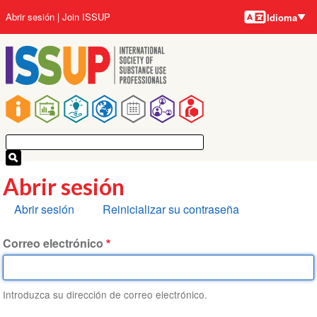
Idiomas
Pasar
User
Abrir sesión
Join ISSUP
Idioma
al
account
contenido
menu
principal
Main
navigation
Abrir sesión
Solapas
Abrir sesión
Reinicializar su contraseña
principales
Correo electrónico
Introduzca su dirección de correo electrónico.