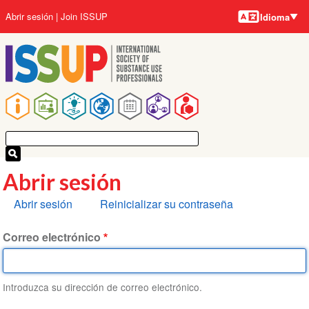
Idiomas
Pasar
User
Abrir sesión
Join ISSUP
Idioma
al
account
contenido
menu
principal
Main
navigation
Abrir sesión
Solapas
Abrir sesión
Reinicializar su contraseña
principales
Correo electrónico
Introduzca su dirección de correo electrónico.