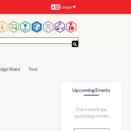
Langue
Langues
Navigation
principale
dge Share
Tout
Upcoming Events
There aren't any
upcoming events