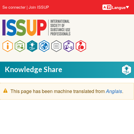
Langues
Aller
User
Se connecter
Join ISSUP
Langue
au
account
contenu
menu
principal
Main
navigation
Knowledge Share
Message
This page has been machine translated from
Anglais
.
d'avertissement