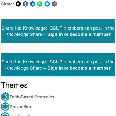
Share:
Share
Share
Share
Share
Share
Share
on
on
on
on
on
via
Twitter
Facebook
LinkedIn
WhatsApp
Facebook
email
Share the Knowledge: ISSUP members can post in the
Messenger
Knowledge Share –
or
Sign in
become a member
Share the Knowledge: ISSUP members can post in the
Knowledge Share –
or
Sign in
become a member
Themes
Faith-Based Strategies
Prevention