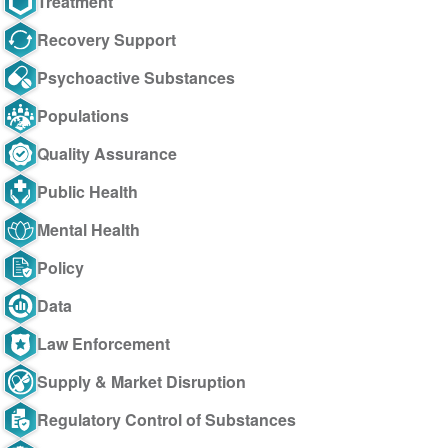
Treatment
Recovery Support
Psychoactive Substances
Populations
Quality Assurance
Public Health
Mental Health
Policy
Data
Law Enforcement
Supply & Market Disruption
Regulatory Control of Substances