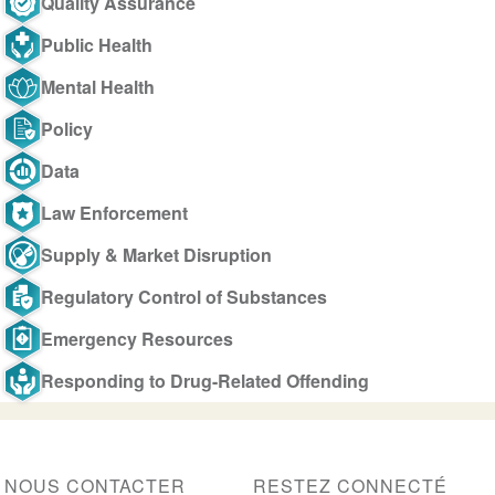
Quality Assurance
Public Health
Mental Health
Policy
Data
Law Enforcement
Supply & Market Disruption
Regulatory Control of Substances
Emergency Resources
Responding to Drug-Related Offending
NOUS CONTACTER
RESTEZ CONNECTÉ