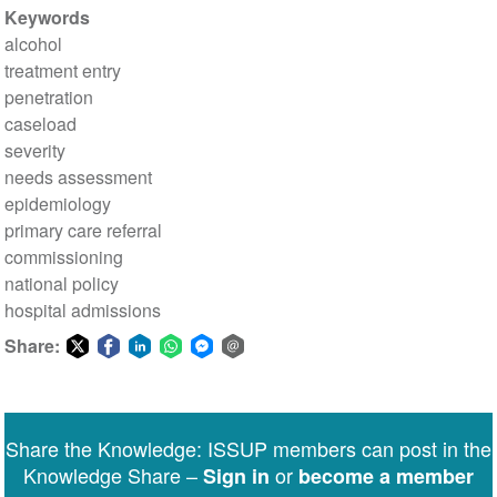
Keywords
alcohol
treatment entry
penetration
caseload
severity
needs assessment
epidemiology
primary care referral
commissioning
national policy
hospital admissions
Share:
Share
Share
Share
Share
Share
Share
on
on
on
on
on
via
Twitter
Facebook
LinkedIn
WhatsApp
Facebook
email
Share the Knowledge: ISSUP members can post in the
Messenger
Knowledge Share –
or
Sign in
become a member