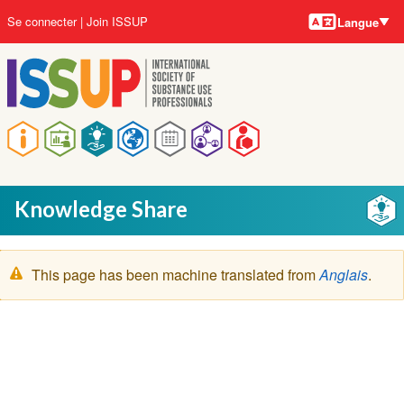
Langues
Aller
User
Se connecter
Join ISSUP
Langue
au
account
contenu
menu
principal
Main
navigation
Knowledge Share
Message
This page has been machine translated from
Anglais
.
d'avertissement