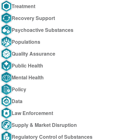
Treatment
Recovery Support
Psychoactive Substances
Populations
Quality Assurance
Public Health
Mental Health
Policy
Data
Law Enforcement
Supply & Market Disruption
Regulatory Control of Substances