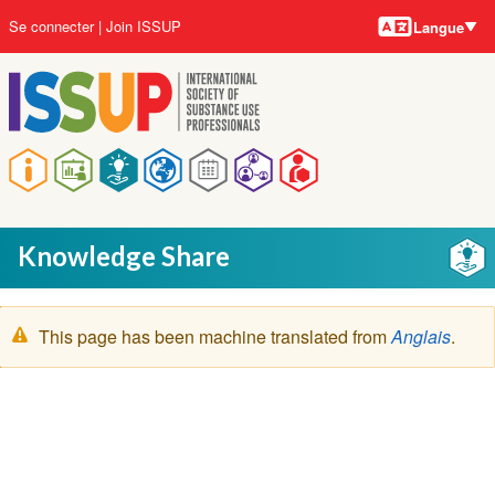
Langues
Aller
User
Se connecter
Join ISSUP
Langue
au
account
contenu
menu
principal
Main
navigation
Knowledge Share
Message
This page has been machine translated from
Anglais
.
d'avertissement