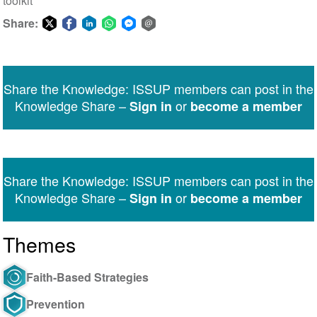
toolkit
Share:
Share
Share
Share
Share
Share
Share
on
on
on
on
on
via
Twitter
Facebook
LinkedIn
WhatsApp
Facebook
email
Share the Knowledge: ISSUP members can post in the
Messenger
Knowledge Share –
or
Sign in
become a member
Share the Knowledge: ISSUP members can post in the
Knowledge Share –
or
Sign in
become a member
Themes
Faith-Based Strategies
Prevention