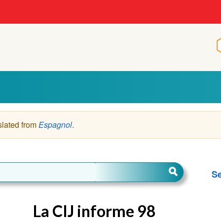
slated from
Espagnol
.
Se
La CIJ informe 98