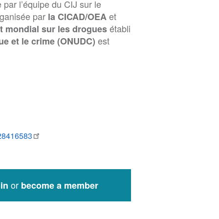
par l’équipe du CIJ sur le
ganisée par
et
la CICAD/OEA
établi
t mondial sur les drogues
est
gue et le crime (ONUDC)
928416583
or
in
become a member