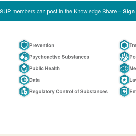
SSUP members can post in the Knowledge Share –
Sign 
Prevention
Tr
Psychoactive Substances
Po
Public Health
Me
Data
La
Regulatory Control of Substances
Em