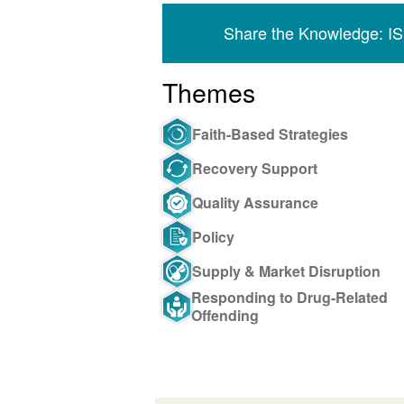
Share the Knowledge: I
Themes
Faith-Based Strategies
Recovery Support
Quality Assurance
Policy
Supply & Market Disruption
Responding to Drug-Related
Offending