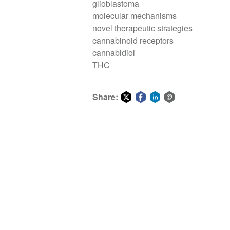
glioblastoma
molecular mechanisms
novel therapeutic strategies
cannabinoid receptors
cannabidiol
THC
Share:
Share
Share
Share
Share
on
on
on
via
Twitter
Facebook
LinkedIn
email