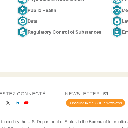
Public Health
Me
Data
La
Regulatory Control of Substances
Em
ESTEZ CONNECTÉ
NEWSLETTER
Subscribe to the ISSUP Newsletter
 funded by the U.S. Department of State via the Bureau of Internati