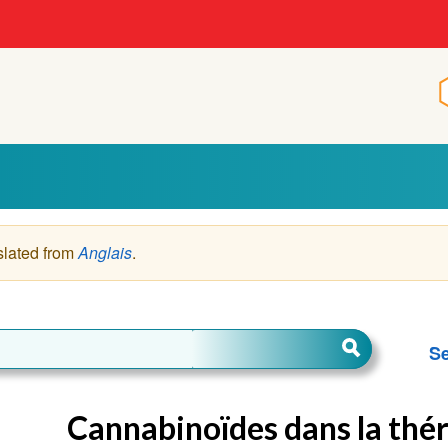
slated from
Anglais
.
Se
Cannabinoïdes dans la thér