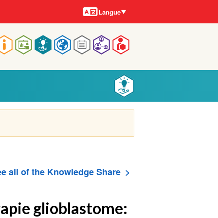
Langues
Langue
Main
navigation
e all of the Knowledge Share
apie glioblastome: