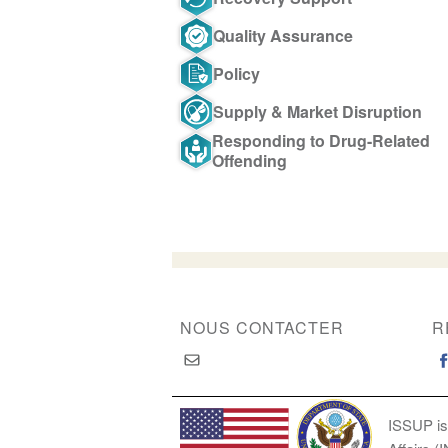
Quality Assurance
Policy
Supply & Market Disruption
Responding to Drug-Related
Offending
NOUS CONTACTER
R
ISSUP is