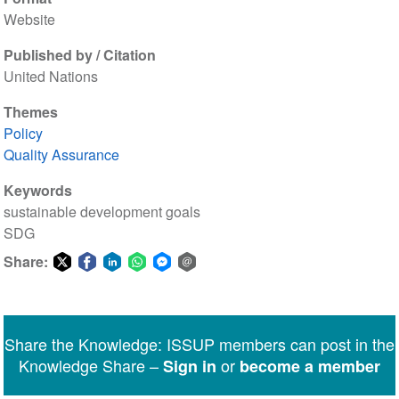
Website
Published by / Citation
United Nations
Themes
Policy
Quality Assurance
Keywords
sustainable development goals
SDG
Share:
Share
Share
Share
Share
Share
Share
on
on
on
on
on
via
Twitter
Facebook
LinkedIn
WhatsApp
Facebook
email
Share the Knowledge: ISSUP members can post in the
Messenger
Knowledge Share –
or
Sign in
become a member