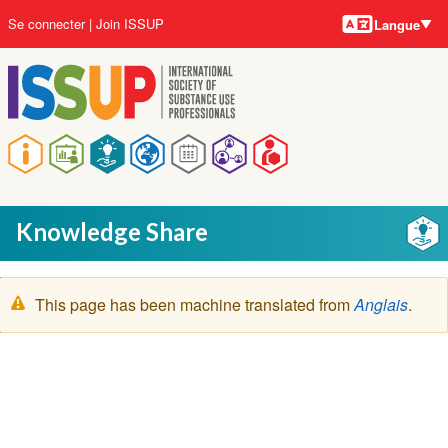
Langues
Aller
User
Se connecter
Join ISSUP
Langue
au
account
contenu
menu
principal
Main
navigation
Knowledge Share
Message
This page has been machine translated from
Anglais
.
d'avertissement