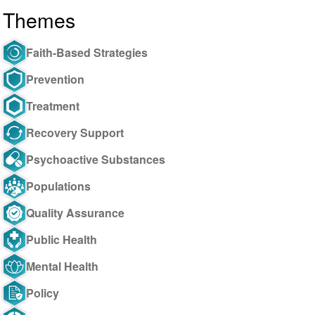
Themes
Faith-Based Strategies
Prevention
Treatment
Recovery Support
Psychoactive Substances
Populations
Quality Assurance
Public Health
Mental Health
Policy