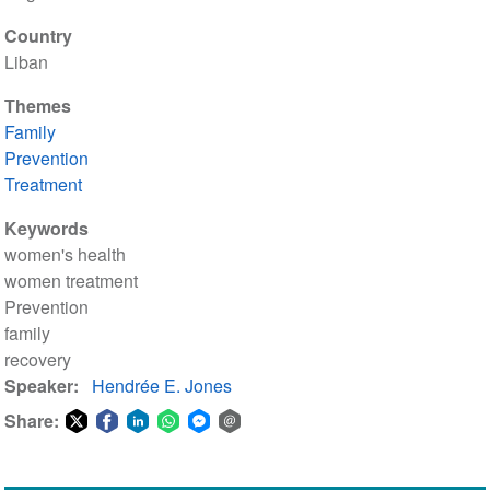
Country
Liban
Themes
Family
Prevention
Treatment
Keywords
women's health
women treatment
Prevention
family
recovery
Speaker
Hendrée E. Jones
Share:
Share
Share
Share
Share
Share
Share
on
on
on
on
on
via