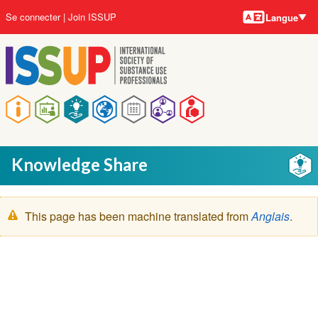
Langues
Aller
User
Se connecter
Join ISSUP
Langue
au
account
contenu
menu
principal
Main
navigation
Knowledge Share
Message
This page has been machine translated from
Anglais
.
d'avertissement