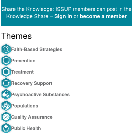
Twitter
Facebook
LinkedIn
WhatsApp
Facebook
email
Share the Knowledge: ISSUP members can post in the
Messenger
Knowledge Share –
or
Sign in
become a member
Themes
Faith-Based Strategies
Prevention
Treatment
Recovery Support
Psychoactive Substances
Populations
Quality Assurance
Public Health