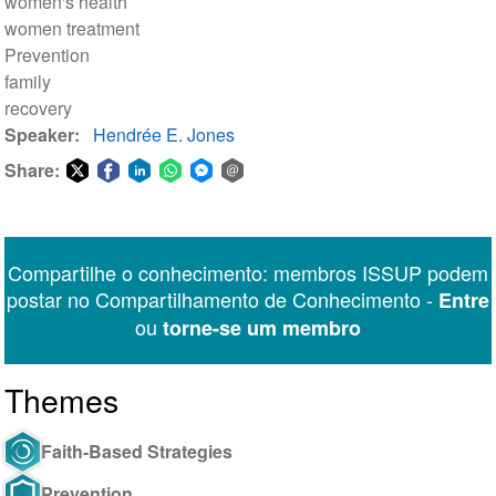
women's health
women treatment
Prevention
family
recovery
Speaker
Hendrée E. Jones
Share:
Share
Share
Share
Share
Share
Share
on
on
on
on
on
via
Twitter
Facebook
LinkedIn
WhatsApp
Facebook
email
Compartilhe o conhecimento: membros ISSUP podem
Messenger
postar no Compartilhamento de Conhecimento -
Entre
ou
torne-se um membro
Themes
Faith-Based Strategies
Prevention