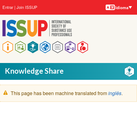
Idiomas
Pular
Menu
Entrar
Join ISSUP
Idioma
para
da
o
conta
conteúdo
do
principal
usuário
Navegação
principal
Knowledge Share
Mensagem
This page has been machine translated from
inglês
.
de
aviso