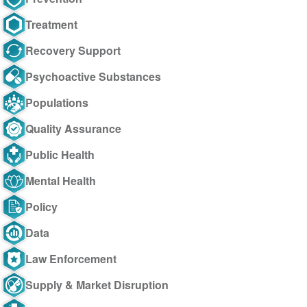
Treatment
Recovery Support
Psychoactive Substances
Populations
Quality Assurance
Public Health
Mental Health
Policy
Data
Law Enforcement
Supply & Market Disruption