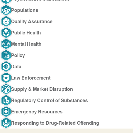
Populations
Quality Assurance
Public Health
Mental Health
Policy
Data
Law Enforcement
Supply & Market Disruption
Regulatory Control of Substances
Emergency Resources
Responding to Drug-Related Offending