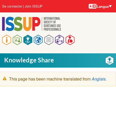
Langues
Aller
User
Se connecter
Join ISSUP
Langue
au
account
contenu
menu
principal
Main
navigation
Knowledge Share
Message
This page has been machine translated from
Anglais
.
d'avertissement