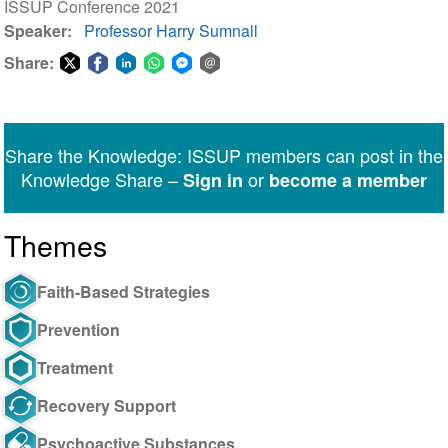
ISSUP Conference 2021
Speaker
Professor Harry Sumnall
Share:
Share
Share
Share
Share
Share
Share
on
on
on
on
on
via
Twitter
Facebook
LinkedIn
WhatsApp
Facebook
email
Share the Knowledge: ISSUP members can post in the
Messenger
Knowledge Share –
or
Sign in
become a member
Themes
Faith-Based Strategies
Prevention
Treatment
Recovery Support
Psychoactive Substances