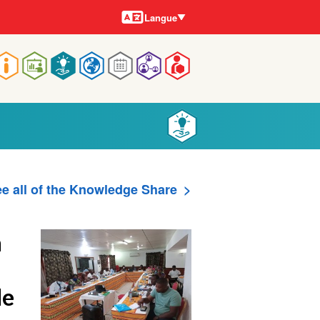
Langues
Langue
Main
navigation
e all of the Knowledge Share
n
de