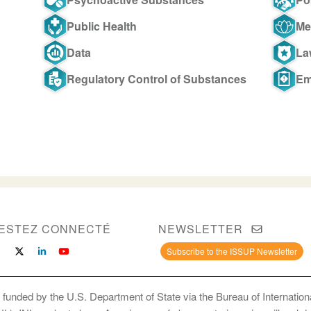
Public Health
Me
Data
La
Regulatory Control of Substances
Em
ESTEZ CONNECTÉ
NEWSLETTER
Subscribe to the ISSUP Newsletter
 funded by the U.S. Department of State via the Bureau of Internati