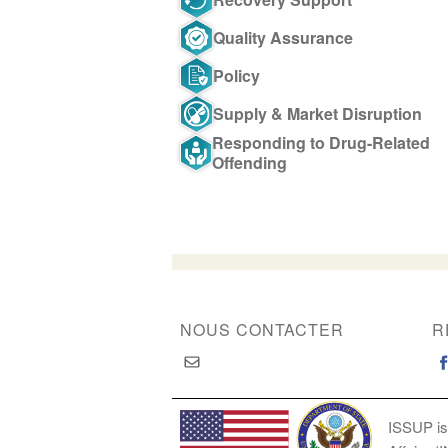
Quality Assurance
Policy
Supply & Market Disruption
Responding to Drug-Related
Offending
NOUS CONTACTER
R
ISSUP is