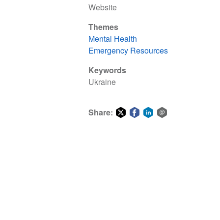
Website
Themes
Mental Health
Emergency Resources
Keywords
Ukraine
Share:
Share
Share
Share
Share
on
on
on
via
Twitter
Facebook
LinkedIn
email