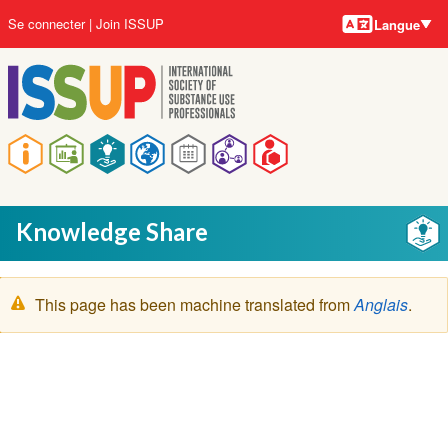
Langues
Aller
User
Se connecter
Join ISSUP
Langue
au
account
contenu
menu
principal
Main
navigation
Knowledge Share
Message
This page has been machine translated from
Anglais
.
d'avertissement