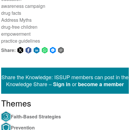
awareness campaign
drug facts
Address Myths
drug-free children
empowerment
practice guidelines
Share:
Share
Share
Share
Share
Share
Share
on
on
on
on
on
via
Twitter
Facebook
LinkedIn
WhatsApp
Facebook
email
Share the Knowledge: ISSUP members can post in the
Messenger
Knowledge Share –
or
Sign in
become a member
Themes
Faith-Based Strategies
Prevention