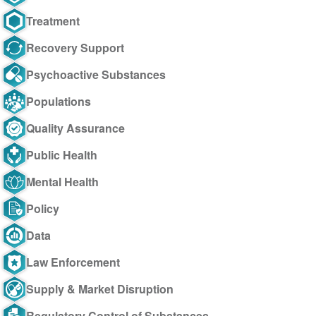
Treatment
Recovery Support
Psychoactive Substances
Populations
Quality Assurance
Public Health
Mental Health
Policy
Data
Law Enforcement
Supply & Market Disruption
Regulatory Control of Substances