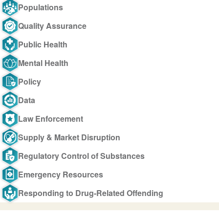
Populations
Quality Assurance
Public Health
Mental Health
Policy
Data
Law Enforcement
Supply & Market Disruption
Regulatory Control of Substances
Emergency Resources
Responding to Drug-Related Offending