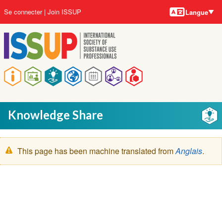
Langues
Aller
User
Se connecter
Join ISSUP
Langue
au
account
contenu
menu
principal
Main
navigation
Knowledge Share
Message
This page has been machine translated from
Anglais
.
d'avertissement