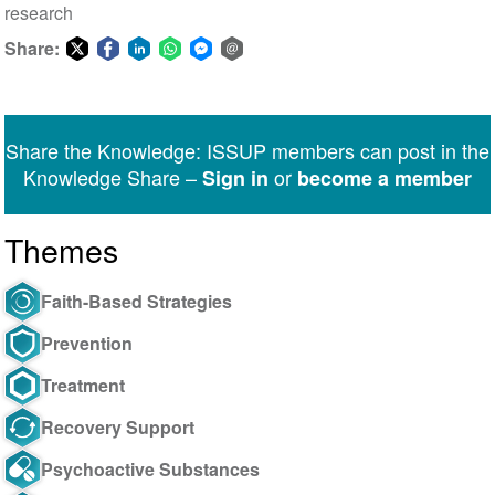
research
Share:
Share
Share
Share
Share
Share
Share
on
on
on
on
on
via
Twitter
Facebook
LinkedIn
WhatsApp
Facebook
email
Share the Knowledge: ISSUP members can post in the
Messenger
Knowledge Share –
or
Sign in
become a member
Themes
Faith-Based Strategies
Prevention
Treatment
Recovery Support
Psychoactive Substances