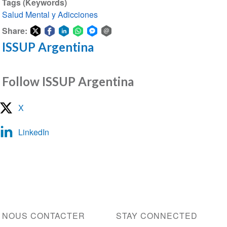
Tags (Keywords)
Salud Mental y Adicciones
Share:
ISSUP Argentina
Share
Share
Share
Share
Share
Share
on
on
on
on
on
via
Twitter
Facebook
LinkedIn
WhatsApp
Facebook
email
Follow ISSUP Argentina
Messenger
X
LinkedIn
NOUS CONTACTER
STAY CONNECTED