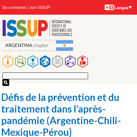
Langues
Aller
User
Se connecter
Join ISSUP
Langue
au
account
contenu
menu
principal
Main
navigation
Défis de la prévention et du
traitement dans l’après-
pandémie (Argentine-Chili-
Mexique-Pérou)