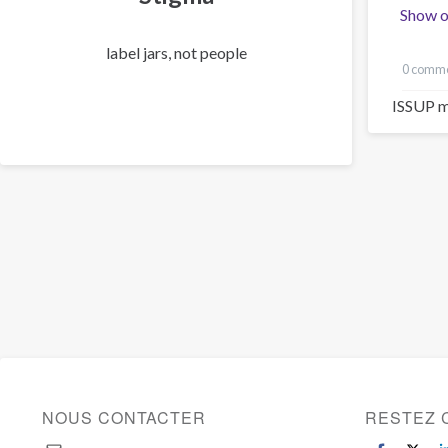
Show o
label jars, not people
0 comme
ISSUP m
NOUS CONTACTER
RESTEZ 