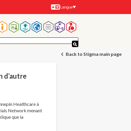
Langue
Langues
Navigation
principale
Back to Stigma main page
n d’autre
ennepin Healthcare à
Trials Network menant
lique que la