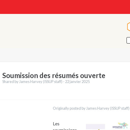
Soumission des résumés ouverte
Shared by James Harvey (ISSUP staff) -
22 janvier 2025
ctions
English
Originally posted by James Harvey (ISSUP staff)
Português
العربية
Українська
Les
Қазақ
soumissions