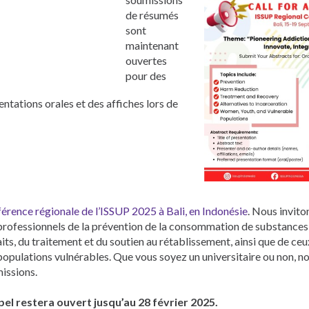
Pусский
de résumés
Pashto
sont
Dari
maintenant
Bahasa Indonesia
ouvertes
Ελληνικά
pour des
Urdu
entations orales et des affiches lors de
érence régionale de l’ISSUP 2025 à Bali, en Indonésie
. Nous invito
professionnels de la prévention de la consommation de substances,
its, du traitement et du soutien au rétablissement, ainsi que de ceux
populations vulnérables. Que vous soyez un universitaire ou non, n
issions.
pel restera ouvert jusqu’au 28 février 2025.