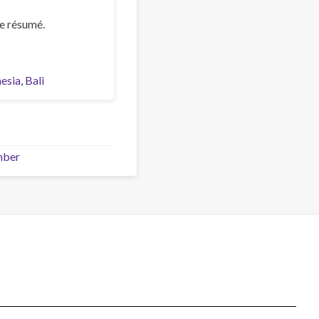
e résumé.
esia
Bali
mber