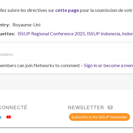
llez suivre les directives sur
cette page
pour la soumission de votr
ntry
Royaume-Uni
uettes
ISSUP Regional Conference 2025
ISSUP Indonesia
Indon
ntaires
embers can join Networks to comment –
Sign in
or
become a me
CONNECTÉ
NEWSLETTER
Subscribe to the ISSUP Newsletter