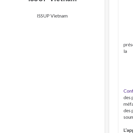
ISSUP Vietnam
prés
la
Conf
des 
méfa
des 
soum
L’ap