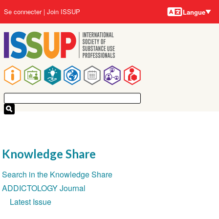
Langues
Aller
User
Se connecter
Join ISSUP
Langue
au
account
contenu
menu
principal
Main
navigation
Knowledge Share
Section
Search in the Knowledge Share
navigation
ADDICTOLOGY Journal
Latest Issue