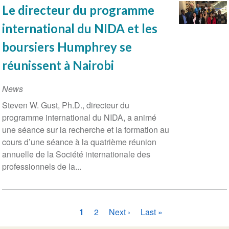
Le directeur du programme
international du NIDA et les
boursiers Humphrey se
réunissent à Nairobi
News
Steven W. Gust, Ph.D., directeur du
programme international du NIDA, a animé
une séance sur la recherche et la formation au
cours d’une séance à la quatrième réunion
annuelle de la Société internationale des
professionnels de la...
Pagination
Page
1
Page
2
Page
Next ›
Dernière
Last »
courante
suivante
page