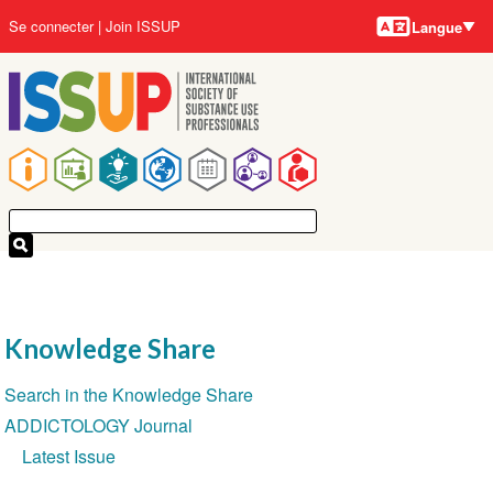
Langues
Aller
User
Se connecter
Join ISSUP
Langue
au
account
contenu
menu
principal
Main
navigation
Knowledge Share
Section
Search in the Knowledge Share
navigation
ADDICTOLOGY Journal
Latest Issue