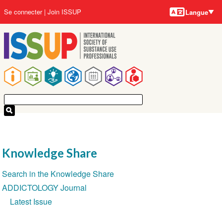
Langues
Aller
User
Se connecter
Join ISSUP
Langue
au
account
contenu
menu
principal
Main
navigation
Knowledge Share
Section
Search in the Knowledge Share
navigation
ADDICTOLOGY Journal
Latest Issue