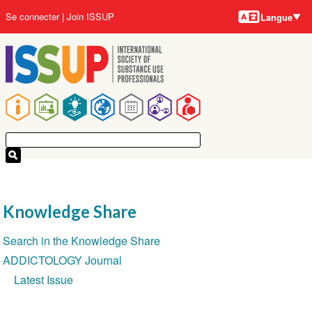
Langues
Aller
User
Se connecter
Join ISSUP
Langue
au
account
contenu
menu
principal
Main
navigation
Knowledge Share
Section
Search in the Knowledge Share
navigation
ADDICTOLOGY Journal
Latest Issue