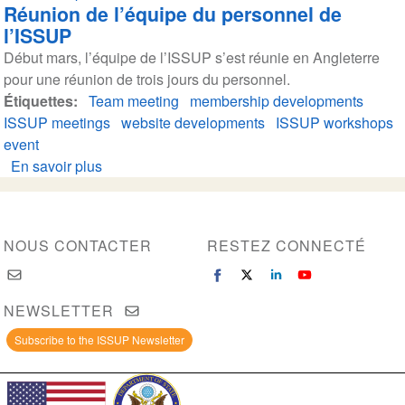
Réunion de l’équipe du personnel de
L’ISSUP
l’ISSUP
franchit
Début mars, l’équipe de l’ISSUP s’est réunie en Angleterre
le
pour une réunion de trois jours du personnel.
cap
Étiquettes
Team meeting
des
membership developments
ISSUP meetings
20
website developments
ISSUP workshops
event
000
En savoir plus
membres
sur
Réunion
de
l’équipe
NOUS CONTACTER
RESTEZ CONNECTÉ
du
personnel
de
NEWSLETTER
l’ISSUP
Subscribe to the ISSUP Newsletter