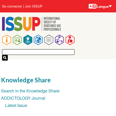
Langues
Aller
User
Se connecter
Join ISSUP
Langue
au
account
contenu
menu
principal
Main
navigation
Knowledge Share
Section
Search in the Knowledge Share
navigation
ADDICTOLOGY Journal
Latest Issue