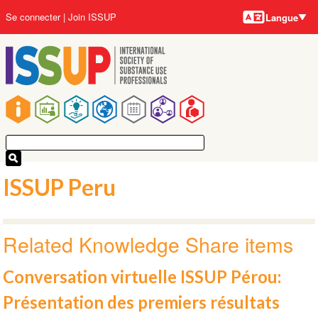
Langues
Aller
User
Se connecter
Join ISSUP
Langue
au
account
contenu
menu
principal
Main
navigation
ISSUP Peru
Related Knowledge Share items
Conversation virtuelle ISSUP Pérou:
Présentation des premiers résultats