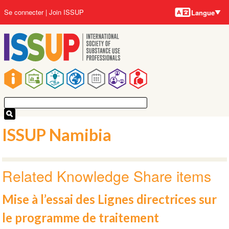
Langues
Aller
User
Se connecter
Join ISSUP
Langue
au
account
contenu
menu
principal
Main
navigation
ISSUP Namibia
Related Knowledge Share items
Mise à l’essai des Lignes directrices sur
le programme de traitement