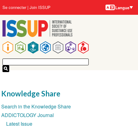
Langues
Aller
User
Se connecter
Join ISSUP
Langue
au
account
contenu
menu
principal
Main
navigation
Knowledge Share
Section
Search in the Knowledge Share
navigation
ADDICTOLOGY Journal
Latest Issue