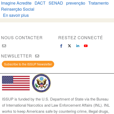
Imagine Acredite
DACT
SENAD
prevenção
Tratamento
Reinserção Social
En savoir plus
sur
Ministro
Wellington
Dias
NOUS CONTACTER
RESTEZ CONNECTÉ
recebe
convite
para
NEWSLETTER
8º
Congresso
Subscribe to the ISSUP Newsletter
do
Freemind
ISSUP is funded by the U.S. Department of State via the Bureau
of International Narcotics and Law Enforcement Affairs (INL). INL
works to keep Americans safe by countering crime, illegal drugs,