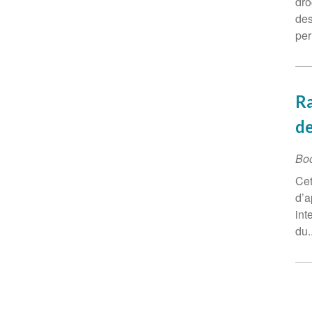
dro
des
per
Ra
de
Bo
Cet
d’a
int
du..