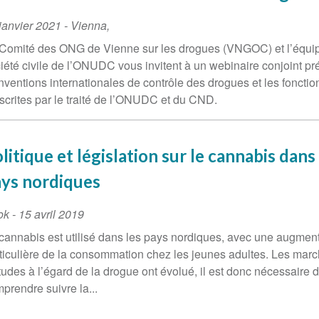
ent
janvier 2021
-
Vienna
,
te
Comité des ONG de Vienne sur les drogues (VNGOC) et l’équip
iété civile de l’ONUDC vous invitent à un webinaire conjoint pr
ventions internationales de contrôle des drogues et les fonctio
scrites par le traité de l’ONUDC et du CND.
litique et législation sur le cannabis dans
ys nordiques
ok
-
15 avril 2019
cannabis est utilisé dans les pays nordiques, avec une augmen
ticulière de la consommation chez les jeunes adultes. Les marc
itudes à l’égard de la drogue ont évolué, il est donc nécessaire 
prendre suivre la...