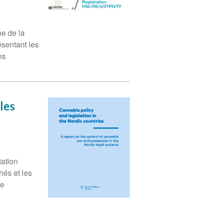
e de la
ésentant les
ns
 les
tation
hés et les
de