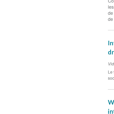
Col
les
de 
de 
In
d
Vid
Le 
soc
We
in