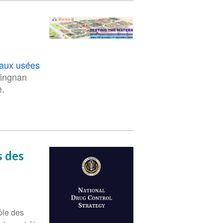
eaux usées
Lingnan
e.
s des
ôle des