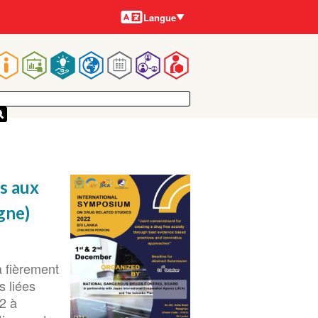
Langues
Langue
Main
navigation
es aux
gne)
a fièrement
s liées
2 à