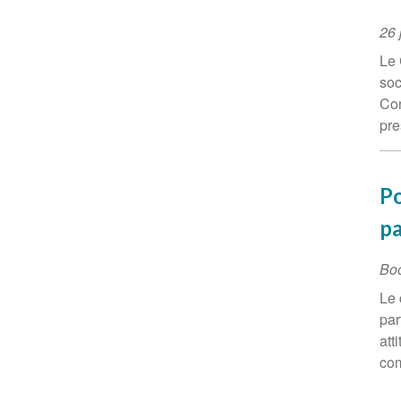
Ev
26 
Da
Le 
soc
Con
pre
Po
pa
Bo
Le 
par
att
com