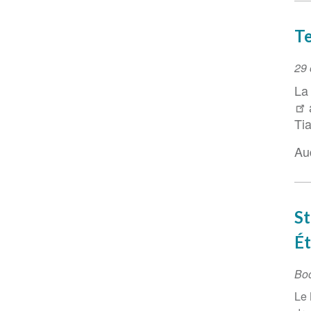
Te
Ev
29 
Da
La
Ti
Aud
St
Ét
Bo
Le 