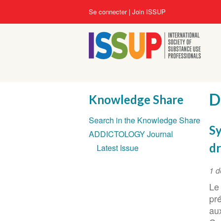
Aller
User
Se connecter
Join ISSUP
au
account
contenu
menu
principal
D
Knowledge Share
Section
Search in the Knowledge Share
navigation
Sy
ADDICTOLOGY Journal
dr
Latest Issue
Ev
1 
Da
Le
pr
au