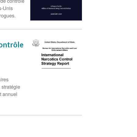
 de contrôle
s-Unis
rogues.
contrôle
ires
 stratégie
t annuel