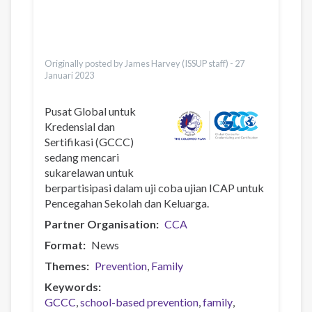
Українська
Қазақ
Pashto
Italiano
Originally posted by James Harvey (ISSUP staff) -
27
Januari 2023
Pusat Global untuk
Kredensial dan
Sertifikasi (GCCC)
sedang mencari
sukarelawan untuk
berpartisipasi dalam uji coba ujian ICAP untuk
Pencegahan Sekolah dan Keluarga.
Partner Organisation
CCA
Format
News
Themes
Prevention
Family
Keywords
GCCC
school-based prevention
family