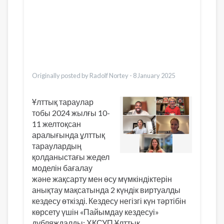
Dari
Bahasa Indonesia
Ελληνικά
Italiano
Urdu
Türkçe
Originally posted by Radolf Nortey -
8 January 2025
Ұлттық тараулар
тобы 2024 жылғы 10-
11 желтоқсан
аралығында ұлттық
тараулардың
қолданыстағы жедел
моделін бағалау
және жақсарту мен өсу мүмкіндіктерін
анықтау мақсатында 2 күндік виртуалды
кездесу өткізді. Кездесу негізгі күн тәртібін
көрсету үшін «Пайымдау кездесуі»
дубляждалды: ХҚСУП Ұлттық