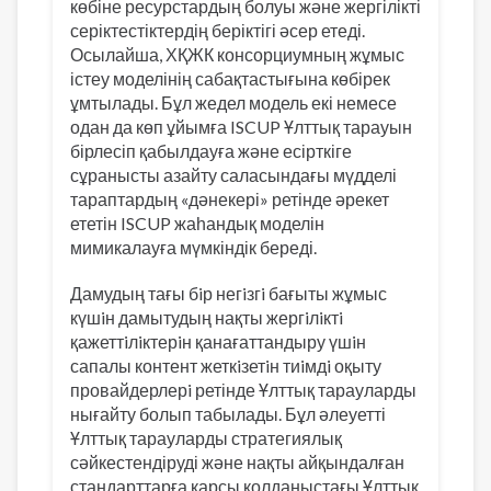
көбіне ресурстардың болуы және жергілікті
серіктестіктердің беріктігі әсер етеді.
Осылайша, ХҚЖК консорциумның жұмыс
істеу моделінің сабақтастығына көбірек
ұмтылады. Бұл жедел модель екі немесе
одан да көп ұйымға ISCUP Ұлттық тарауын
бірлесіп қабылдауға және есірткіге
сұранысты азайту саласындағы мүдделі
тараптардың «дәнекері» ретінде әрекет
ететін ISCUP жаһандық моделін
мимикалауға мүмкіндік береді.
Дамудың тағы бiр негiзгi бағыты жұмыс
күшiн дамытудың нақты жергiлiктi
қажеттiлiктерiн қанағаттандыру үшiн
сапалы контент жеткiзетiн тиiмдi оқыту
провайдерлерi ретінде Ұлттық тарауларды
нығайту болып табылады. Бұл әлеуетті
Ұлттық тарауларды стратегиялық
сәйкестендіруді және нақты айқындалған
стандарттарға қарсы қолданыстағы Ұлттық