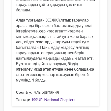
тарауларды қайта қарауды қамтитын
болады.
Алда тұрғандай, ХСЖҚ Ұлттық тараулар
арасында бірлескен бастамаларды үнемі
ілгерілетуге, серіктес агенттіктермен
ынтымақтастықты нығайтуға және барлық
деңгейдегі жастарды тартуды кеңейтуге
бағытталған. Пайымдау кездесуі Ұлттық
тараулардың операциялық шеңберін
нақтылаудағы маңызды қадамын атап өтті.
Бұл өткенді қайта қараудың, біздің
ілгерілеуімізді атап өтудің және болашаққа
стратегиялық жоспар жасаудың бірегей
мүмкіндігі болды.
Country
Ұлыбритания
Тэгтар
ISSUP
National Chapters