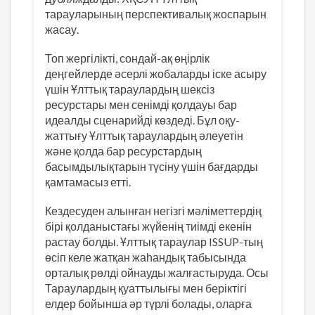
тарауларының перспективалық жоспарын
жасау.
Топ жергілікті, сондай-ақ өңірлік
деңгейлерде әсерлі жобаларды іске асыру
үшін Ұлттық тараулардың шексіз
ресурстары мен сенімді қолдауы бар
идеалды сценарийді көздеді. Бұл оқу-
жаттығу Ұлттық тараулардың әлеуетін
және қолда бар ресурстардың
басымдылықтарын түсіну үшін бағдарды
қамтамасыз етті.
Кездесуден алынған негізгі мәліметтердің
бірі қолданыстағы жүйенің тиімді екенін
растау болды. Ұлттық тараулар ISSUP-тың
өсіп келе жатқан жаһандық табысында
орталық рөлді ойнауды жалғастыруда. Осы
Тараулардың қуаттылығы мен беріктігі
елдер бойынша әр түрлі болады, оларға