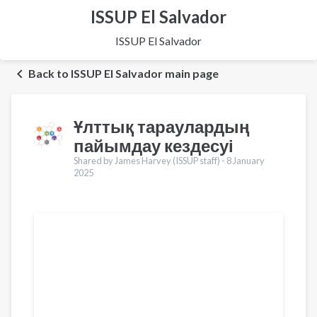
ISSUP El Salvador
ISSUP El Salvador
Back to ISSUP El Salvador main page
Ұлттық тараулардың
пайымдау кездесуі
Shared by James Harvey (ISSUP staff) -
8 January
2025
Translations
English
Français
Português
Español
العربية
Pусский
Pashto