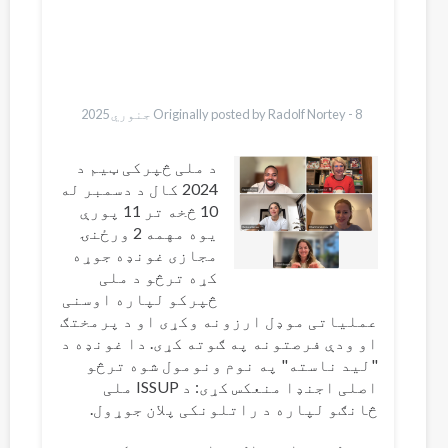
Bahasa Indonesia
Ελληνικά
Italiano
Urdu
Türkçe
8 جنوري 2025
Originally posted by Radolf Nortey -
د ملی څپرکی ټیم د
2024 کال د دسمبر له
10 څخه تر 11 پورې
یوه مهمه 2 ورځنۍ
مجازی غونډه جوړه
کړه ترڅو د ملی
څپرکو لپاره اوسنی
عملیاتی موډل ارزونه وکړی او د پرمختګ
او ودې فرصتونه په ګوته کړی. دا غونډه د
"لید ناسته" په نوم ونومول شوه ترڅو
اصلی اجنډا منعکس کړی: د ISSUP ملی
څانګو لپاره د راتلونکی پلان جوړول.