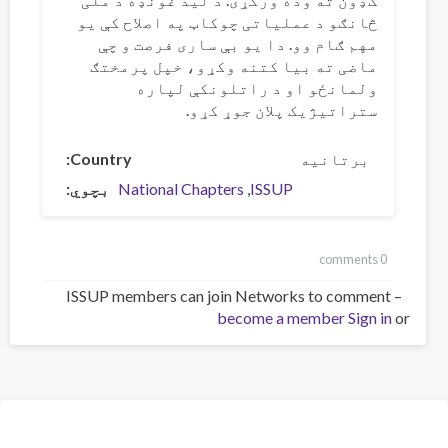
څانګو د عملیاتی چوکاټ په اصلاح کې یو
مهم ګام وو. دا یو بې ساری فرصت و چې
ماضی ته بیا کتنه وکړو، خپل پرمختګ
ولمانځو او د راتلونکې لپاره
ستراتیژیک پلان جوړ کړو.
برتانیه
Country
ISSUP
National Chapters
بچوي
0 comments
ISSUP members can join Networks to comment –
become a member
Sign in
or