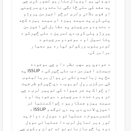
دې ډلې یو ایډیال سناریو تصور کړی چې
په هغه کې ملی څانګې نامحدودې سرچینې
او قوی ملاتړ ولری ترڅو اغیزمن پروژو
پلی کړی په سیمه ییزه او سیمه ییزه کچه
د محدودو سرچینو په مقابل کې اغیزمن
پروژو پلی کړی. دې تمرین د ملی څپرکو د
پتانسیل او د موجودو سرچینو د
لومړیتوب ورکولو لپاره یو معیار
برابر کړ.
د غونډې یو مهم نظر دا و چې موجوده
سیستم اغیزمن دی. ملی څپرکی د ISSUP په
مخ په زیاتیدونکی نړیوال بریالیتوب
کې مرکزی رول لوبوی. د دې څپرکو ظرفیت
او ځواک په هر هیواد کې توپیر لری ، چې
تر ډیره حده د سرچینو د موجودیت او د
سیمه ییزو همکاریو د ځواکمنتیا تر
اغیزې لاندې دی. په دې توګه، ISSUP د
کنسرسیوم د عملیاتو د موډل د دوام په
لور ډیر تمایل لری. دا عملیاتی موډل
دوه یا څو سازمانونو ته توان ورکوی چې