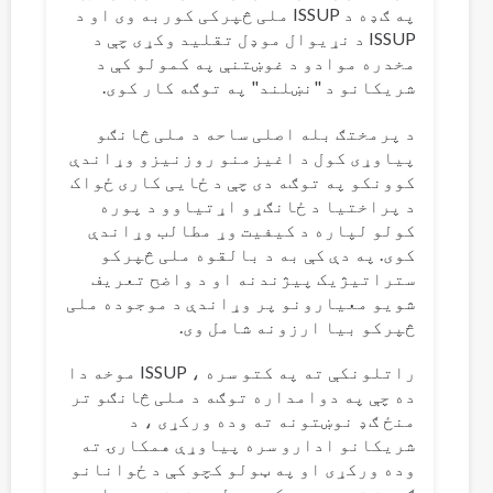
په ګډه د ISSUP ملی څپرکی کوربه وی او د
ISSUP د نړیوال موډل تقلید وکړی چې د
مخدره موادو د غوښتنې په کمولو کې د
شریکانو د "نښلند" په توګه کار کوی.
د پرمختګ بله اصلی ساحه د ملی څانګو
پیاوړی کول د اغیزمنو روزنیزو وړاندې
کوونکو په توګه دی چې د ځایی کاری ځواک
د پراختیا د ځانګړو اړتیاوو د پوره
کولو لپاره د کیفیت وړ مطالب وړاندې
کوی. په دې کې به د بالقوه ملی څپرکو
ستراتیژیک پیژندنه او د واضح تعریف
شویو معیارونو پر وړاندې د موجوده ملی
څپرکو بیا ارزونه شامل وی.
راتلونکې ته په کتو سره ، ISSUP موخه دا
ده چې په دوامداره توګه د ملی څانګو تر
منځ ګډ نوښتونه ته وده ورکړی ، د
شریکانو ادارو سره پیاوړې همکارۍ ته
وده ورکړی او په ټولو کچو کې د ځوانانو
ګډون ته وده ورکړی. د لید غونډه د ملی