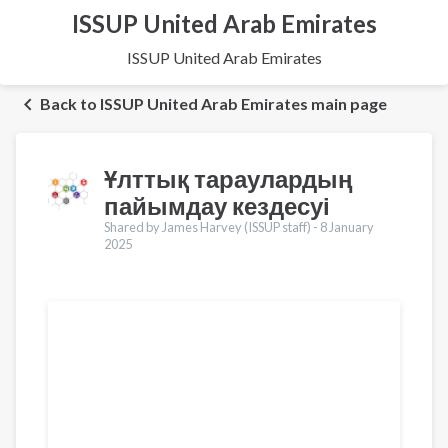
ISSUP United Arab Emirates
ISSUP United Arab Emirates
Back to ISSUP United Arab Emirates main page
Ұлттық тараулардың
пайымдау кездесуі
Shared by James Harvey (ISSUP staff) -
8 January
2025
Translations
English
Français
Português
Español
العربية
Pусский
Pashto