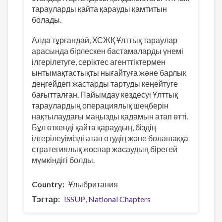
тарауларды қайта қарауды қамтитын
болады.
Алда тұрғандай, ХСЖҚ Ұлттық тараулар
арасында бірлескен бастамаларды үнемі
ілгерілетуге, серіктес агенттіктермен
ынтымақтастықты нығайтуға және барлық
деңгейдегі жастарды тартуды кеңейтуге
бағытталған. Пайымдау кездесуі Ұлттық
тараулардың операциялық шеңберін
нақтылаудағы маңызды қадамын атап өтті.
Бұл өткенді қайта қараудың, біздің
ілгерілеуімізді атап өтудің және болашаққа
стратегиялық жоспар жасаудың бірегей
мүмкіндігі болды.
Country
Ұлыбритания
Тэгтар
ISSUP
National Chapters