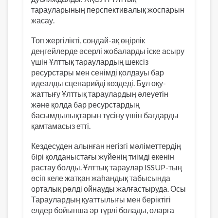
тарауларының перспективалық жоспарын
жасау.
Топ жергілікті, сондай-ақ өңірлік
деңгейлерде әсерлі жобаларды іске асыру
үшін Ұлттық тараулардың шексіз
ресурстары мен сенімді қолдауы бар
идеалды сценарийді көздеді. Бұл оқу-
жаттығу Ұлттық тараулардың әлеуетін
және қолда бар ресурстардың
басымдылықтарын түсіну үшін бағдарды
қамтамасыз етті.
Кездесуден алынған негізгі мәліметтердің
бірі қолданыстағы жүйенің тиімді екенін
растау болды. Ұлттық тараулар ISSUP-тың
өсіп келе жатқан жаһандық табысында
орталық рөлді ойнауды жалғастыруда. Осы
Тараулардың қуаттылығы мен беріктігі
елдер бойынша әр түрлі болады, оларға