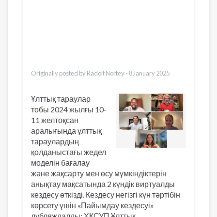
Dari
Bahasa Indonesia
Ελληνικά
Italiano
Urdu
Türkçe
Originally posted by Radolf Nortey -
8 January 2025
Ұлттық тараулар
тобы 2024 жылғы 10-
11 желтоқсан
аралығында ұлттық
тараулардың
қолданыстағы жедел
моделін бағалау
және жақсарту мен өсу мүмкіндіктерін
анықтау мақсатында 2 күндік виртуалды
кездесу өткізді. Кездесу негізгі күн тәртібін
көрсету үшін «Пайымдау кездесуі»
дубляждалды: ХҚСУП Ұлттық