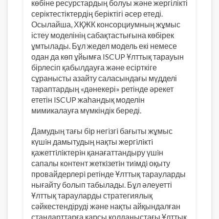
көбіне ресурстардың болуы және жергілікті
серіктестіктердің беріктігі әсер етеді.
Осылайша, ХҚЖК консорциумның жұмыс
істеу моделінің сабақтастығына көбірек
ұмтылады. Бұл жедел модель екі немесе
одан да көп ұйымға ISCUP Ұлттық тарауын
бірлесіп қабылдауға және есірткіге
сұранысты азайту саласындағы мүдделі
тараптардың «дәнекері» ретінде әрекет
ететін ISCUP жаһандық моделін
мимикалауға мүмкіндік береді.
Дамудың тағы бiр негiзгi бағыты жұмыс
күшiн дамытудың нақты жергiлiктi
қажеттiлiктерiн қанағаттандыру үшiн
сапалы контент жеткiзетiн тиiмдi оқыту
провайдерлерi ретінде Ұлттық тарауларды
нығайту болып табылады. Бұл әлеуетті
Ұлттық тарауларды стратегиялық
сәйкестендіруді және нақты айқындалған
стандарттарға қарсы қолданыстағы Ұлттық