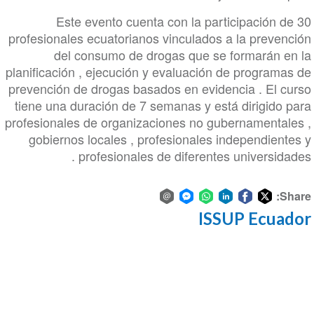
Este evento cuenta con la participación de 30
profesionales ecuatorianos vinculados a la prevención
del consumo de drogas que se formarán en la
planificación , ejecución y evaluación de programas de
prevención de drogas basados en evidencia . El curso
tiene una duración de 7 semanas y está dirigido para
profesionales de organizaciones no gubernamentales ,
gobiernos locales , profesionales independientes y
profesionales de diferentes universidades .
Share:
ISSUP Ecuador
Share
Share
Share
Share
Share
Share
via
on
on
on
on
on
Facebook
email
WhatsApp
LinkedIn
Facebook
Twitter
Messenger