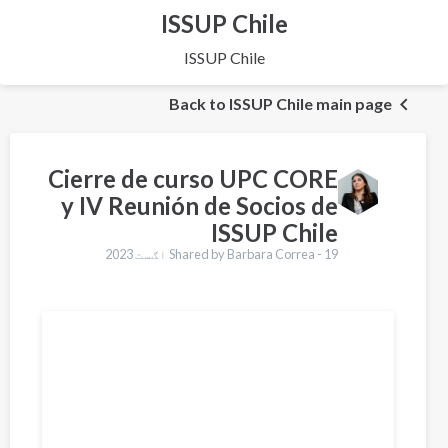
ISSUP Chile
ISSUP Chile
Back to ISSUP Chile main page
Cierre de curso UPC CORE
y IV Reunión de Socios de
ISSUP Chile
19 اګست 2023
Shared by Barbara Correa -
Translations
English
Français
Português
Español
العربية
Українська