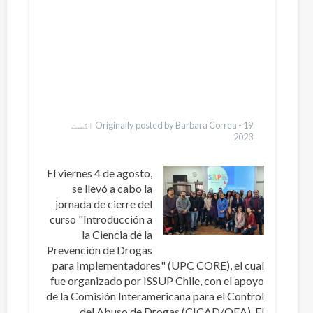
Қазақ
Pусский
Dari
Ελληνικά
Česky
Italiano
Türkçe
Vietnamese
Originally posted by Barbara Correa -
19 اګست
2023
El viernes 4 de agosto,
se llevó a cabo la
jornada de cierre del
curso "Introducción a
la Ciencia de la
Prevención de Drogas
para Implementadores" (UPC CORE), el cual
fue organizado por ISSUP Chile, con el apoyo
de la Comisión Interamericana para el Control
del Abuso de Drogas (CICAD/OEA). El