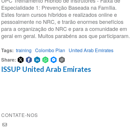
UPC Treinamento Híbrido de Instrutores - Faixa de
Especialidade 1: Prevenção Baseada na Família.
Estes foram cursos híbridos e realizados online e
pessoalmente no NRC, e trarão enormes benefícios
para a organização do NRC e para a comunidade em
geral em geral. Muitos parabéns aos que participaram.
Tags
training
Colombo Plan
United Arab Emirates
Share:
ISSUP United Arab Emirates
Share
Share
Share
Share
Share
Share
on
on
on
on
on
via
Twitter
Facebook
LinkedIn
WhatsApp
Facebook
email
Messenger
CONTATE-NOS