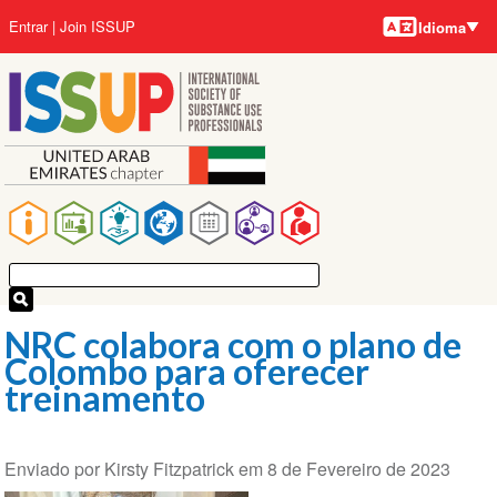
Idiomas
Pular
User
Entrar
Join ISSUP
Idioma
para
account
o
menu
conteúdo
principal
Main
navigation
NRC colabora com o plano de
Colombo para oferecer
treinamento
Enviado por
Kirsty Fitzpatrick
em
8 de Fevereiro de 2023