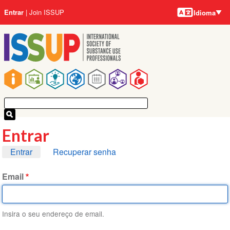
Idiomas
Pular
Menu
Entrar
Join ISSUP
Idioma
para
da
o
conta
conteúdo
do
principal
usuário
Navegação
principal
Entrar
Abas
Entrar
Recuperar senha
primárias
Email
Insira o seu endereço de email.