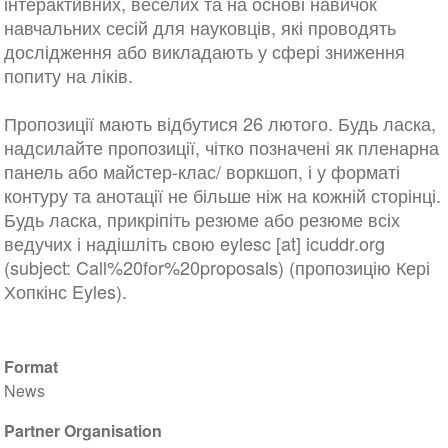
інтерактивних, веселих та на основі навичок
навчальних сесій для науковців, які проводять
дослідження або викладають у сфері зниження
попиту на ліків.
Пропозиції мають відбутися 26 лютого. Будь ласка,
надсилайте пропозиції, чітко позначені як пленарна
панель або майстер-клас/ воркшоп, і у форматі
контуру та анотації не більше ніж на кожній сторінці.
Будь ласка, прикріпіть резюме або резюме всіх
ведучих і надішліть свою
eylesc
[at]
icuddr
.
org
(subject: Call%20for%20proposals)
(пропозицію Кері
Хопкінс Eyles)
.
Format
News
Partner Organisation