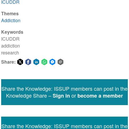
ICUDDR
Themes
Addiction
Keywords
ICUDDR
addiction
research
Share:
Share
Share
Share
Share
Share
Share
on
on
on
on
on
via
Twitter
Facebook
LinkedIn
WhatsApp
Facebook
email
Share the Knowledge: ISSUP members can post in the
Messenger
Knowledge Share –
or
Sign in
become a member
Share the Knowledge: ISSUP members can post in the