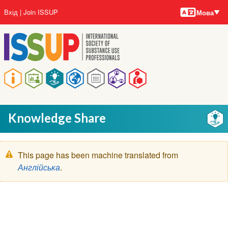
Мови
Перейти
User
Вхід
Join ISSUP
Мова
до
account
основного
menu
вмісту
Main
navigation
Knowledge Share
Попереджувальне
This page has been machine translated from
повідомлення
Англійська
.