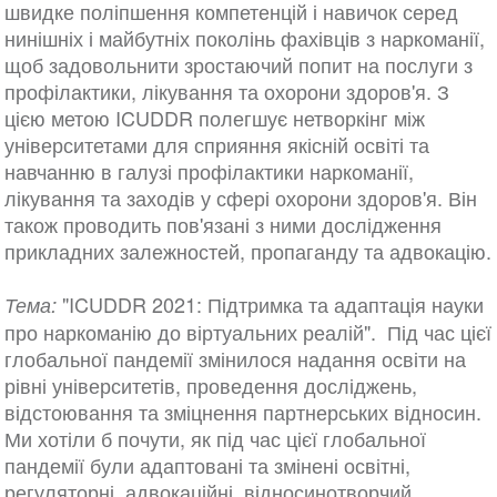
швидке поліпшення компетенцій і навичок серед
нинішніх і майбутніх поколінь фахівців з наркоманії,
щоб задовольнити зростаючий попит на послуги з
профілактики, лікування та охорони здоров'я. З
цією метою ICUDDR полегшує нетворкінг між
університетами для сприяння якісній освіті та
навчанню в галузі профілактики наркоманії,
лікування та заходів у сфері охорони здоров'я. Він
також проводить пов'язані з ними дослідження
прикладних залежностей, пропаганду та адвокацію.
"ICUDDR 2021: Підтримка та адаптація науки
Тема:
про наркоманію до віртуальних реалій". Під час цієї
глобальної пандемії змінилося надання освіти на
рівні університетів, проведення досліджень,
відстоювання та зміцнення партнерських відносин.
Ми хотіли б почути, як під час цієї глобальної
пандемії були адаптовані та змінені освітні,
регуляторні, адвокаційні, відносинотворчий,