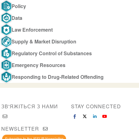
Policy
Data
Law Enforcement
Supply & Market Disruption
Regulatory Control of Substances
Emergency Resources
Responding to Drug-Related Offending
ЗВ'ЯЖІТЬСЯ З НАМИ
STAY CONNECTED
NEWSLETTER
Subscribe to the ISSUP Newsletter