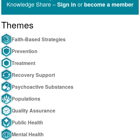
Knowledge Share –
or
Sign in
become a member
Themes
Faith-Based Strategies
Prevention
Treatment
Recovery Support
Psychoactive Substances
Populations
Quality Assurance
Public Health
Mental Health