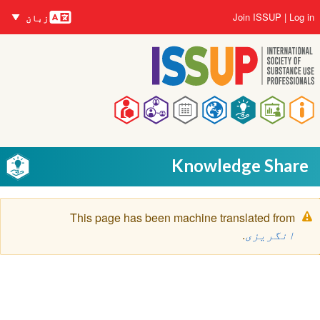
زبانیں
Skip
User
Join ISSUP
Log in
زبان
to
account
main
menu
content
Main
navigation
Knowledge Share
Warning
This page has been machine translated from
message
انگریزی
.