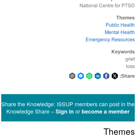
National Centre for PTSD
Themes
Public Health
Mental Health
Emergency Resources
Keywords
grief
loss
Share:
Share
Share
Share
Share
Share
Share
via
on
on
on
on
on
Facebook
email
WhatsApp
LinkedIn
Facebook
Twitter
Share the Knowledge: ISSUP members can post in the
Messenger
Knowledge Share –
or
Sign in
become a member
Themes