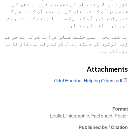
گزرنے والا وقت ، آپ کی شخصیت، غم زدہ شخص کی
شخصیت، آپ کے تعلقات کی نوعیت، آپ کے ماضی کے
تجربات، اور آپ کو ایک سہارا بننے کے لئے وقت
اور توانائی کی مقدار.
یہ کتابچہ ایسی حکمت عملی فراہم کرتا ہے جو غم
زدہ لوگوں کی دیکھ بھال کرتے وقت مددگار ثابت
ہوسکتی ہے۔
Attachments
Grief Handout Helping Others.pdf
Format
Leaflet, Infographic, Fact sheet, Poster
Published by / Citation