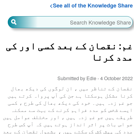
See all of the Knowledge Share
غم: نقصان کے بعد کسی اور کی
مدد کرنا
Submitted by Edie -
4 October 2022
نقصان کے تناظر میں ، ان لوگوں کی دیکھ بھال
کرنا مشکل ہوسکتا ہے جن کی آپ پرواہ کرتے ہیں
جو غم زدہ ہیں۔ خود کی دیکھ بھال کی طرح ، کسی
ایسے شخص کو مدد فراہم کرنے کے بہت سے ممکنہ
طریقے ہیں جو غم زدہ ہیں ، اور مختلف عوامل ہیں
جو اس بات پر اثر انداز ہوتے ہیں کہ آپ کس طرح
مدد کی پیش کش کرسکتے ہیں ، بشمول نقصان کے بعد