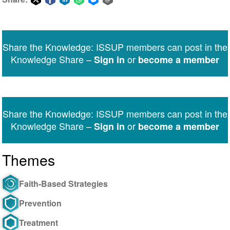
Share
Share
Share
Share
Share
Share
on
on
on
on
on
via
Twitter
Facebook
LinkedIn
WhatsApp
Facebook
email
Share the Knowledge: ISSUP members can post in the
Messenger
Knowledge Share –
or
Sign in
become a member
Share the Knowledge: ISSUP members can post in the
Knowledge Share –
or
Sign in
become a member
Themes
Faith-Based Strategies
Prevention
Treatment