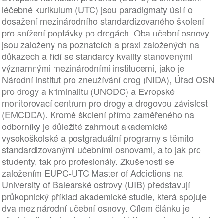
léčebné kurikulum (UTC) jsou paradigmaty úsilí o
dosažení mezinárodního standardizovaného školení
pro snížení poptávky po drogách. Oba učební osnovy
jsou založeny na poznatcích a praxi založených na
důkazech a řídí se standardy kvality stanovenými
významnými mezinárodními institucemi, jako je
Národní institut pro zneužívání drog (NIDA), Úřad OSN
pro drogy a kriminalitu (UNODC) a Evropské
monitorovací centrum pro drogy a drogovou závislost
(EMCDDA). Kromě školení přímo zaměřeného na
odborníky je důležité zahrnout akademické
vysokoškolské a postgraduální programy s těmito
standardizovanými učebními osnovami, a to jak pro
studenty, tak pro profesionály. Zkušenosti se
založením EUPC-UTC Master of Addictions na
University of Baleárské ostrovy (UIB) představují
průkopnický příklad akademické studie, která spojuje
dva mezinárodní učební osnovy. Cílem článku je