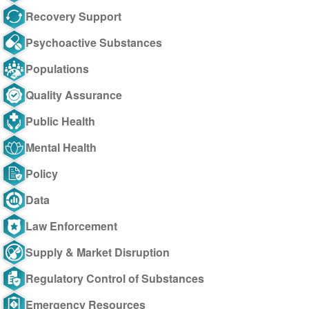
Recovery Support
Psychoactive Substances
Populations
Quality Assurance
Public Health
Mental Health
Policy
Data
Law Enforcement
Supply & Market Disruption
Regulatory Control of Substances
Emergency Resources