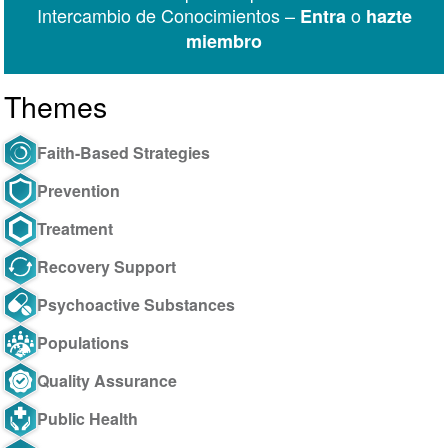
Intercambio de Conocimientos –
o
Entra
hazte
miembro
Themes
Faith-Based Strategies
Prevention
Treatment
Recovery Support
Psychoactive Substances
Populations
Quality Assurance
Public Health