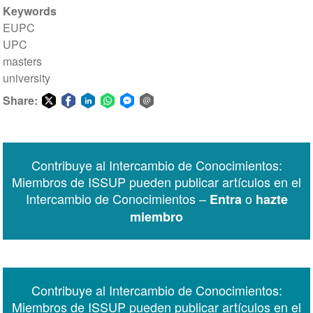
Keywords
EUPC
UPC
masters
university
Share:
Share
Share
Share
Share
Share
Share
on
on
on
on
on
via
Twitter
Facebook
LinkedIn
WhatsApp
Facebook
email
Contribuye al Intercambio de Conocimientos:
Messenger
Miembros de ISSUP pueden publicar artículos en el
Intercambio de Conocimientos –
o
Entra
hazte
miembro
Contribuye al Intercambio de Conocimientos:
Miembros de ISSUP pueden publicar artículos en el